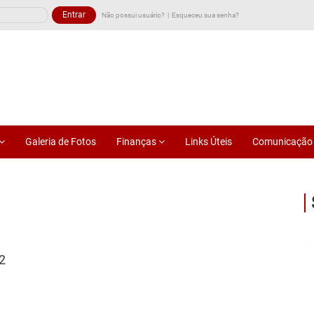
Não possui usuário?
Esqueceu sua senha?
Galeria de Fotos
Finanças
Links Úteis
Comunicaçã
2