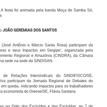
. A festa foi animada pela banda Moça de Samba Só,
a
JOÃO GEREMIAS DOS SANTOS
do
 (José Antônio e Márcio Santa Rosa) participam da
obras e seus Impactos em Sergipe’, organizada pela
lvimento Regional e Amazônia (CINDRA), da Câmara
u na sede na sede do SINDISAN.
a de Relações Intersindicais do SINDIFISCO/SE,
ilva participam da Jornada Regional de Debates do
a em queda, indicando impactos para os trabalhadores
ela economista do Dieese/SE, Flávia Santana
va no Grito dos Excluídos e das Excluídas, no 7 de