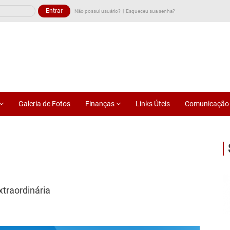
Não possui usuário?
Esqueceu sua senha?
Galeria de Fotos
Finanças
Links Úteis
Comunicaçã
traordinária