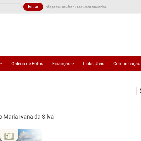
Não possui usuário?
Esqueceu sua senha?
Galeria de Fotos
Finanças
Links Úteis
Comunicaçã
o Maria Ivana da Silva