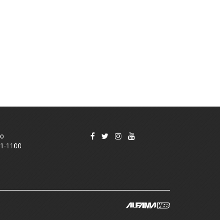
co
21-1100