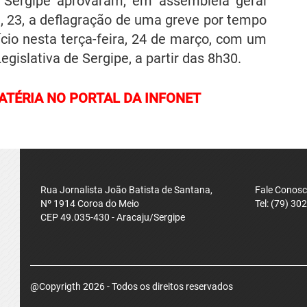
e Sergipe aprovaram, em assembleia geral
a, 23, a deflagração de uma greve por tempo
ício nesta terça-feira, 24 de março, com um
gislativa de Sergipe, a partir das 8h30.
MATÉRIA NO PORTAL DA INFONET
Rua Jornalista João Batista de Santana,
Fale Conos
Nº 1914 Coroa do Meio
Tel: (79) 30
CEP 49.035-430 - Aracaju/Sergipe
@Copyrigth 2026 - Todos os direitos reservados