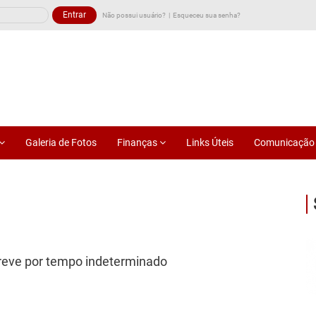
Não possui usuário?
Esqueceu sua senha?
Galeria de Fotos
Finanças
Links Úteis
Comunicaçã
reve por tempo indeterminado