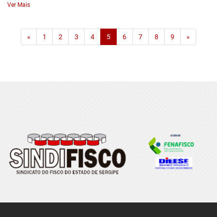
Ver Mais
«
1
2
3
4
5
6
7
8
9
»